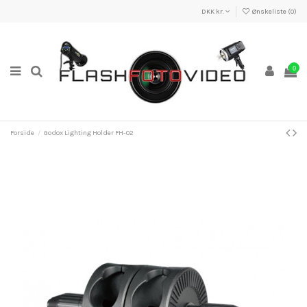
DKK kr.
Ønskeliste (
0
)
0
Forside
Godox Lighting Holder FH-02