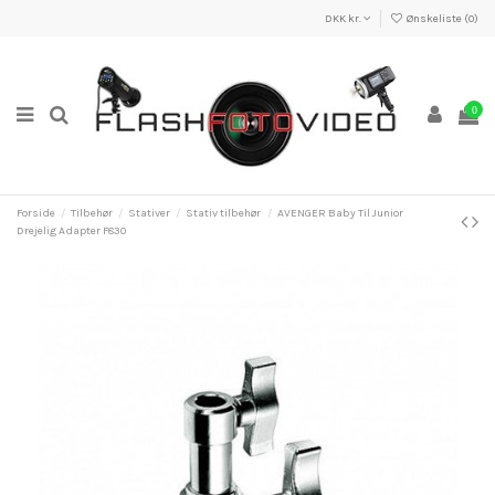
DKK kr.
Ønskeliste (
0
)
0
Forside
Tilbehør
Stativer
Stativ tilbehør
AVENGER Baby Til Junior
Drejelig Adapter F830