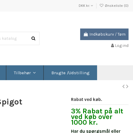
DKK kr.
Ønskeliste (
0
)
Indkøbskurv
/
Tøm
Log ind
Brugte /Udstilling
Tilbehør
Spigot
Rabat ved køb.
3% Rabat på alt
ved køb over
1000 kr.
Har du spørgsmål eller