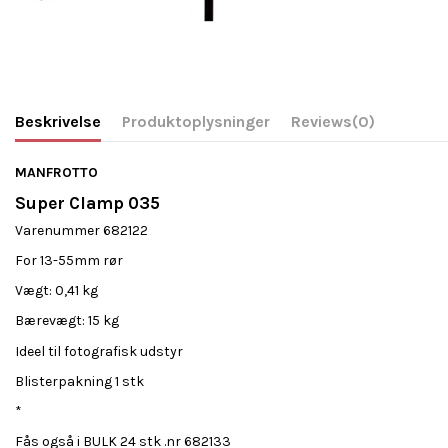
Beskrivelse
Produktoplysninger
Reviews
(0)
MANFROTTO
Super Clamp 035
Varenummer 682122
For 13-55mm rør
Vægt: 0,41 kg
Bærevægt: 15 kg
Ideel til fotografisk udstyr
Blisterpakning 1 stk
*
Fås også i BULK 24 stk .nr 682133