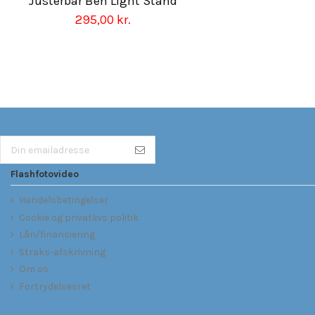
Justerbar Ben Light Stand
295,00 kr.
Flashfotovideo
Handelsbetingelser
Cookie og privatlivs politik
Lån/finansiering
Straks-afskrivning
Om os
Fortrydelsesret