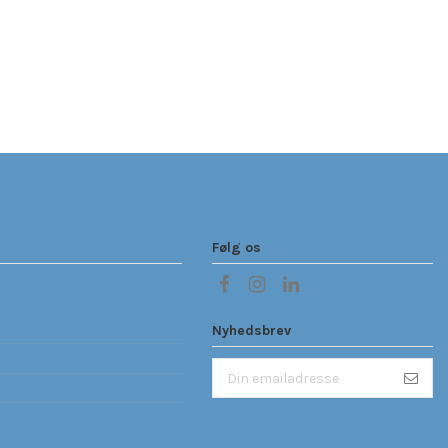
Følg os
Nyhedsbrev