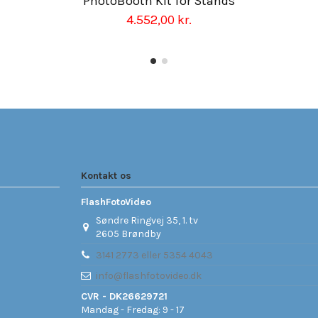
PhotoBooth Kit for Stands
4.552,00 kr.
Kontakt os
FlashFotoVideo
Søndre Ringvej 35, 1. tv
2605 Brøndby
3141 2773 eller 5354 4043
info@flashfotovideo.dk
CVR - DK26629721
Mandag - Fredag: 9 - 17