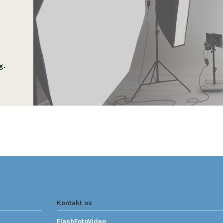
g.
Kontakt os
FlashFotoVideo