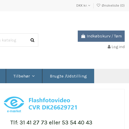
DKK kr.
Ønskeliste (
0
)
Indkøbskurv
/
Tøm
Log ind
Brugte /Udstilling
Tilbehør
Tlf: 31 41 27 73 eller 53 54 40 43