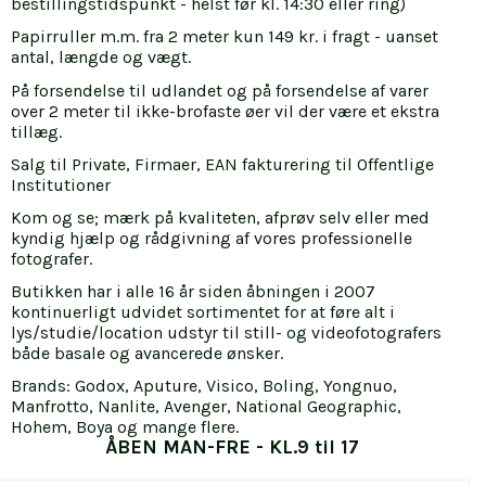
bestillingstidspunkt - helst før kl. 14:30 eller ring)
Papirruller m.m. fra 2 meter kun 149 kr. i fragt - uanset
antal, længde og vægt.
På forsendelse til udlandet og på forsendelse af varer
over 2 meter til ikke-brofaste øer vil der være et ekstra
tillæg.
Salg til Private, Firmaer, EAN fakturering til Offentlige
Institutioner
Kom og se; mærk på kvaliteten, afprøv selv eller med
kyndig hjælp og rådgivning af vores professionelle
fotografer.
Butikken har i alle 16 år siden åbningen i 2007
kontinuerligt udvidet sortimentet for at føre alt i
lys/studie/location udstyr til still- og videofotografers
både basale og avancerede ønsker.
Brands: Godox, Aputure, Visico, Boling, Yongnuo,
Godox M!
Manfrotto, Nanlite, Avenger, National Geographic,
Hohem, Boya og mange flere.
ÅBEN MAN-FRE - KL.9 til 17
I am text block.