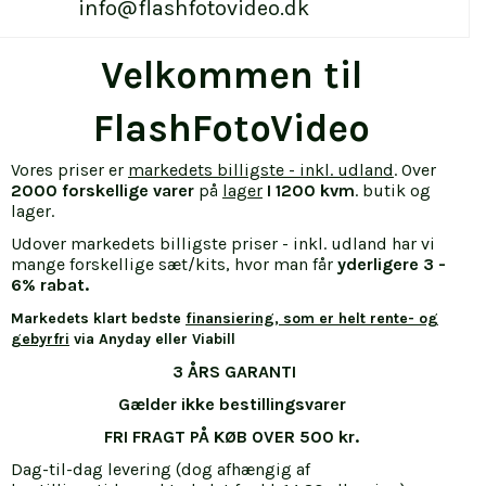
info@flashfotovideo.dk
Velkommen til
FlashFotoVideo
Vores priser er
markedets billigste - inkl. udland
. Over
2000 forskellige varer
på
lager
I 1200 kvm
. butik og
lager.
Udover markedets billigste priser - inkl. udland har vi
mange forskellige sæt/kits, hvor man får
yderligere 3 -
6% rabat.
Markedets klart bedste
finansiering, som er helt rente- og
gebyrfri
via Anyday eller Viabill
3 ÅRS GARANTI
Gælder ikke bestillingsvarer
FRI FRAGT PÅ KØB OVER 500 kr.
Dag-til-dag levering (dog afhængig af