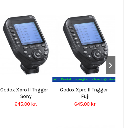
You can edit me
Start now
... Kontakt os angående leverings status
Godox Xpro II Trigger -
Godox Xpro II Trigger -
God
Sony
Fuji
Ol
645,00 kr.
645,00 kr.